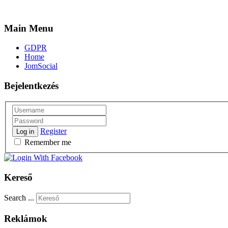
Main Menu
GDPR
Home
JomSocial
Bejelentkezés
Register
Log in
Remember me
Kereső
Search ...
Reklámok