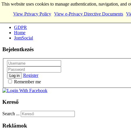
This website uses cookies to manage authentication, navigation, and o
View Privacy Policy
View e-Privacy Directive Documents
Vi
Main Menu
GDPR
Home
JomSocial
Bejelentkezés
Register
Log in
Remember me
Kereső
Search ...
Reklámok