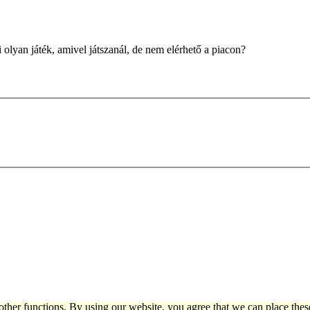
i olyan játék, amivel játszanál, de nem elérhető a piacon?
other functions. By using our website, you agree that we can place thes