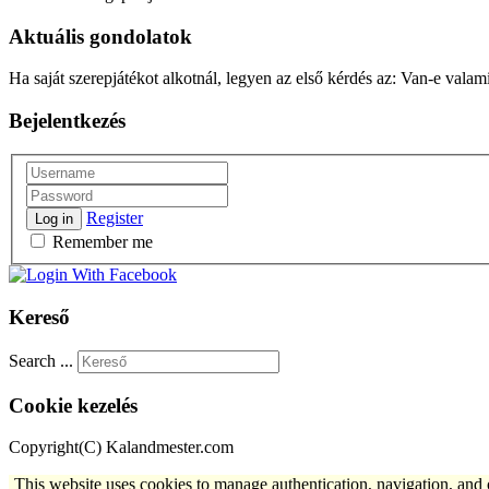
Aktuális gondolatok
Ha saját szerepjátékot alkotnál, legyen az első kérdés az: Van-e valam
Bejelentkezés
Register
Log in
Remember me
Kereső
Search ...
Cookie kezelés
Copyright(C) Kalandmester.com
This website uses cookies to manage authentication, navigation, and 