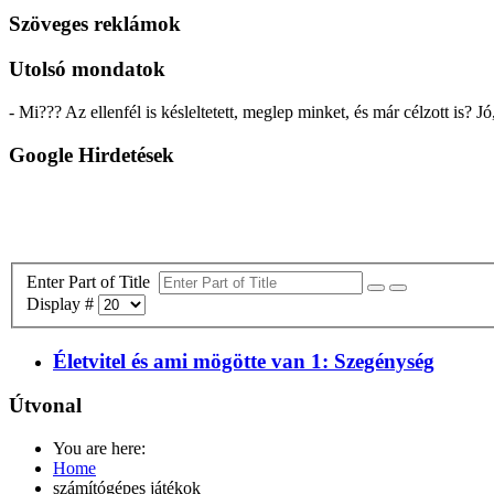
Szöveges reklámok
Utolsó mondatok
- Mi??? Az ellenfél is késleltetett, meglep minket, és már célzott is
Google Hirdetések
Enter Part of Title
Display #
Életvitel és ami mögötte van 1: Szegénység
Útvonal
You are here:
Home
számítógépes játékok