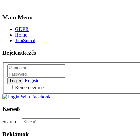
Main Menu
GDPR
Home
JomSocial
Bejelentkezés
Register
Log in
Remember me
Kereső
Search ...
Reklámok