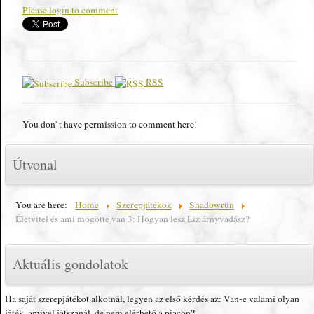
Please login to comment
Subscribe
RSS
You don`t have permission to comment here!
Útvonal
You are here:
Home
Szerepjátékok
Shadowrun
Életvitel és ami mögötte van 3: Hogyan lesz Liz árnyvadász?
Aktuális gondolatok
Ha saját szerepjátékot alkotnál, legyen az első kérdés az: Van-e valami olyan
játék, amivel játszanál, de nem elérhető a piacon?