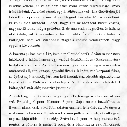
Jó régen készült el az előző rész, sokat kellett erre várni. És még most
is sokat kellene, ha valaki nem akart volna kezdő felszerelésről szóló
írást hirdetni. Az előző részek egyik főhöse Liz volt. Liz életvitelén jól
látszott az a probléma amiről most fogunk beszélni. Mit is mondtunk
ki róla? Sok mindent. Lehet, hogy Liz az időnként kicsit koszos,
nagymellű latina még a gettóban él, de már csak a legszélén, és látja az
utat kifelé, sokak szemében ő lesz a példa. És a munkája fedezi a
költségeit, nem kell odadobnia magát a kocsma vendégeinek. Vagy
éppen a következőt:
A kocsma pultos csaja, Liz, iskola mellett dolgozik. Számára már nem
lakókocsi a lakás, hanem egy valódi összközműves (összkomfortos)
bérlakásról van szó. Az ő bútorai már egyformák, az ágya sem csak a
matracból áll, van kanapé, egyedül fizeti a lakbért, van központi fűtés,
az épület saját mosodájáért sem kell fizetni, s az olcsóbb algaszelethez
képest akár a Nutrisoy is előrelépés. A -1 pontos utcai életvitel 0
költségétől már elég messzire jutottunk.
A matek úgy jön ki hozzá, hogy egy E biztonsági szintű zónáról van
szó. Ez eddig 0 pont. Komfort 2 pont. Saját mátrix hozzáférés és
ilyesmi nincs, csak a korábbi szinten említett lehetőségek. De ugye a
nyilvános helyen nézett trideo a kocsma pultos csajának, aki ott egész
nap azt látja több is mint elég. Szóval az 1 pont. A hely mérete is 2
pontos, a bútorra is mehet 2 pont, és a biztonságra egy. Nincsenek