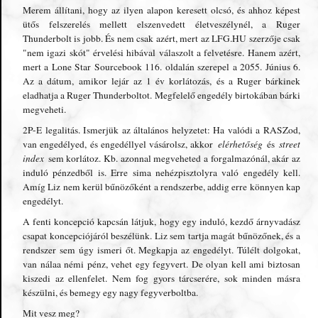
Merem állítani, hogy az ilyen alapon keresett olcsó, és ahhoz képest
ütős felszerelés mellett elszenvedett életveszélynél, a Ruger
Thunderbolt is jobb. És nem csak azért, mert az LFG.HU szerzője csak
"nem igazi skót" érvelési hibával válaszolt a felvetésre. Hanem azért,
mert a Lone Star Sourcebook 116. oldalán szerepel a 2055. Június 6.
Az a dátum, amikor lejár az 1 év korlátozás, és a Ruger bárkinek
eladhatja a Ruger Thunderboltot. Megfelelő engedély birtokában bárki
megveheti.
2P-E legalitás. Ismerjük az általános helyzetet: Ha valódi a RASZod,
van engedélyed, és engedéllyel vásárolsz, akkor
elérhetőség
és
street
index
sem korlátoz. Kb. azonnal megveheted a forgalmazónál, akár az
induló pénzedből is. Erre sima nehézpisztolyra való engedély kell.
Amíg Liz nem kerül bűnözőként a rendszerbe, addig erre könnyen kap
engedélyt.
A fenti koncepció kapcsán látjuk, hogy egy induló, kezdő árnyvadász
csapat koncepciójáról beszélünk. Liz sem tartja magát bűnözőnek, és a
rendszer sem úgy ismeri őt. Megkapja az engedélyt. Túlélt dolgokat,
van nálaa némi pénz, vehet egy fegyvert. De olyan kell ami biztosan
kiszedi az ellenfelet. Nem fog gyors tárcserére, sok minden másra
készülni, és bemegy egy nagy fegyverboltba.
Mit vesz meg?