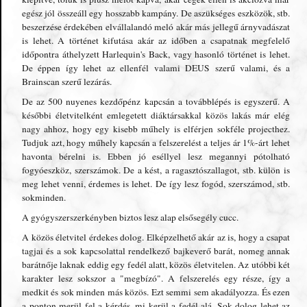
egész jól összeáll egy hosszabb kampány. De aszükséges eszközök, stb.
beszerzése érdekében elvállalandó meló akár más jellegű árnyvadászat
is lehet. A történet kifutása akár az időben a csapatnak megfelelő
időpontra áthelyzett Harlequin's Back, vagy hasonló történet is lehet.
De éppen így lehet az ellenfél valami DEUS szerű valami, és a
Brainscan szerű lezárás.
De az 500 nuyenes kezdőpénz kapcsán a továbblépés is egyszerű. A
későbbi életvitelként emlegetett diáktársakkal közös lakás már elég
nagy ahhoz, hogy egy kisebb műhely is elférjen sokféle projecthez.
Tudjuk azt, hogy műhely kapcsán a felszerelést a teljes ár 1%-árt lehet
havonta bérelni is. Ebben jó eséllyel lesz megannyi pótolható
fogyóeszköz, szerszámok. De a kést, a ragasztószallagot, stb. külön is
meg lehet venni, érdemes is lehet. De így lesz fogód, szerszámod, stb.
sokminden.
A gyógyszerszerkényben biztos lesz alap elsősegély cucc.
A közös életvitel érdekes dolog. Elképzelhető akár az is, hogy a csapat
tagjai és a sok kapcsolattal rendelkező bajkeverő barát, nomeg annak
barátnője laknak eddig egy fedél alatt, közös életvitelen. Az utóbbi két
karakter lesz sokszor a "megbízó". A felszerelés egy része, így a
medkit és sok minden más közös. Ezt semmi sem akadályozza. És ezen
a ponton merül fel a kérdés, mi kerül a fedél alá. Sok dolog lehet az