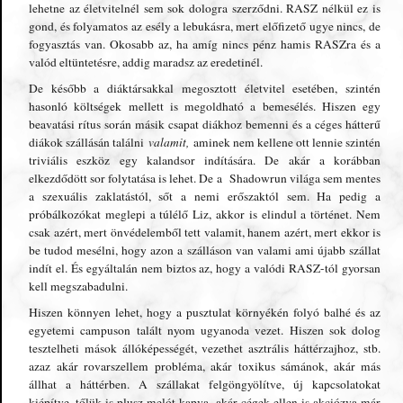
lehetne az életvitelnél sem sok dologra szerződni. RASZ nélkül ez is
gond, és folyamatos az esély a lebukásra, mert előfizető ugye nincs, de
fogyasztás van. Okosabb az, ha amíg nincs pénz hamis RASZra és a
valód eltüntetésre, addig maradsz az eredetinél.
De később a diáktársakkal megosztott életvitel esetében, szintén
hasonló költségek mellett is megoldható a bemesélés. Hiszen egy
beavatási rítus során másik csapat diákhoz bemenni és a céges hátterű
diákok szállásán találni
valamit,
aminek nem kellene ott lennie szintén
triviális eszköz egy kalandsor indítására. De akár a korábban
elkezdődött sor folytatása is lehet. De a Shadowrun világa sem mentes
a szexuális zaklatástól, sőt a nemi erőszaktól sem. Ha pedig a
próbálkozókat meglepi a túlélő Liz, akkor is elindul a történet. Nem
csak azért, mert önvédelemből tett valamit, hanem azért, mert ekkor is
be tudod mesélni, hogy azon a szálláson van valami ami újabb szállat
indít el. És egyáltalán nem biztos az, hogy a valódi RASZ-tól gyorsan
kell megszabadulni.
Hiszen könnyen lehet, hogy a pusztulat környékén folyó balhé és az
egyetemi campuson talált nyom ugyanoda vezet. Hiszen sok dolog
tesztelheti mások állóképességét, vezethet asztrális háttérzajhoz, stb.
azaz akár rovarszellem probléma, akár toxikus sámánok, akár más
állhat a háttérben. A szállakat felgöngyölítve, új kapcsolatokat
kiépítve, tőlük is plusz melót kapva, akár cégek ellen is akciózva már