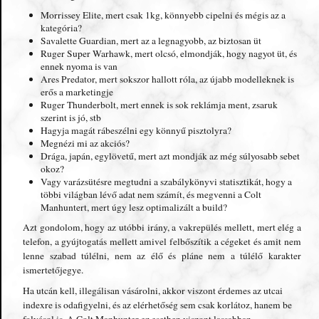
Morrissey Elite, mert csak 1kg, könnyebb cipelni és mégis az a
kategória?
Savalette Guardian, mert az a legnagyobb, az biztosan üt
Ruger Super Warhawk, mert olcsó, elmondják, hogy nagyot üt, és
ennek nyoma is van
Ares Predator, mert sokszor hallott róla, az újabb modelleknek is
erős a marketingje
Ruger Thunderbolt, mert ennek is sok reklámja ment, zsaruk
szerint is jó, stb
Hagyja magát rábeszélni egy könnyű pisztolyra?
Megnézi mi az akciós?
Drága, japán, egylövetű, mert azt mondják az még súlyosabb sebet
okoz?
Vagy varázsütésre megtudni a szabálykönyvi statisztikát, hogy a
többi világban lévő adat nem számít, és megvenni a Colt
Manhuntert, mert úgy lesz optimalizált a build?
Azt gondolom, hogy az utóbbi irány, a vakrepülés mellett, mert elég a
telefon, a gyújtogatás mellett amivel felbőszítik a cégeket és amit nem
lenne szabad túlélni, nem az élő és pláne nem a túlélő karakter
ismertetőjegye.
Ha utcán kell, illegálisan vásárolni, akkor viszont érdemes az utcai
indexre is odafigyelni, és az elérhetőség sem csak korlátoz, hanem be