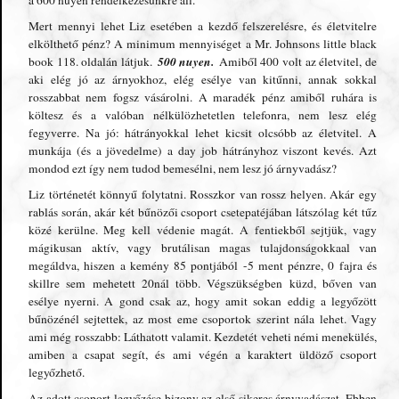
a 600 nuyen rendelkezésünkre áll.
Mert mennyi lehet Liz esetében a kezdő felszerelésre, és életvitelre
elkölthető pénz? A minimum mennyiséget a Mr. Johnsons little black
500 nuyen.
book 118. oldalán látjuk.
Amiből 400 volt az életvitel, de
aki elég jó az árnyokhoz, elég esélye van kitűnni, annak sokkal
rosszabbat nem fogsz vásárolni. A maradék pénz amiből ruhára is
költesz és a valóban nélkülözhetetlen telefonra, nem lesz elég
fegyverre. Na jó: hátrányokkal lehet kicsit olcsóbb az életvitel. A
munkája (és a jövedelme) a day job hátrányhoz viszont kevés. Azt
mondod ezt így nem tudod bemesélni, nem lesz jó árnyvadász?
Liz történetét könnyű folytatni. Rosszkor van rossz helyen. Akár egy
rablás során, akár két bűnözői csoport csetepatéjában látszólag két tűz
közé kerülne. Meg kell védenie magát. A fentiekből sejtjük, vagy
mágikusan aktív, vagy brutálisan magas tulajdonságokkaal van
megáldva, hiszen a kemény 85 pontjából -5 ment pénzre, 0 fajra és
skillre sem mehetett 20nál több. Végszükségben küzd, bőven van
esélye nyerni. A gond csak az, hogy amit sokan eddig a legyőzött
bűnözénél sejtettek, az most eme csoportok szerint nála lehet. Vagy
ami még rosszabb: Láthatott valamit. Kezdetét veheti némi menekülés,
amiben a csapat segít, és ami végén a karaktert üldöző csoport
legyőzhető.
Az adott csoport legyőzése bizony az első sikeres árnyvadászat. Ebben