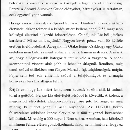
betörőket vonzó luxuscuccai, a környék átlagát éri el a biztonság.
Persze a Sprawl Survivor Guide előnyöket, hátrányokat is tartalmaz,
ezek egyensúlyban vannak.
Ha egy szerző használja a Sprawl Survivor Guide-ot, az összerakható
életvitelt, akkor felmerül a kérdés, miért kellene ennél 2.5* magasabb
költségű életvitel a kezdő felszerelésbe. Csináljunk Liz-ből játékos
karaktert? Mi az amit sejtünk? Nagyon kevés pénze van. Ez kétféle
esetben is előfordulhat. Az egyik, ha Otaku lenne. Csakhogy egy Otaku
esetében nem bútorra ment volna el a pénz, hanem mátrixra. A másik
az, hogy a legrosszabb kategóriát tettük vele a vagyonra. A többi
szempontból viszont akár jobb is lehet az átlagnál. Rendben, még
tanul, szóval skillekben sem fényes. Marad a faj, tulajdonságok, mágia.
Fajra sem tud sok elmenni, szóval a tulajdonságok és a mágia
környékén lesz Liz átlagon felüli.
Értjük ezt, hogy Liz miért lenne azon kevesek között, akik ki tudnak
törni a gettóból. Persze Liz életvitelét későbbi is követtük. A kolesz, a
megosztott életvitelek alacsonyabb egy főre jutó költsége, és még
mindig ki tudott jönni a 400 nuyenből. Az LFG.HU kezdő
felszereléses cikkéhez képest életvitelre is 600 nuyennel kevesebbet
költöttünk. Mire elég a 600 nuyen? Nem sokra. Azonban, ha a kötelező
minimum felszerelésen gondolkodnánk, akkor nem hinném el, hogy ez