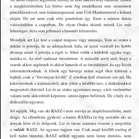
a megközelítésben Liz biztos nem fog rendelkezni sem securetech
páncéldzsekivel, sem traumatapasszal, sem Colt Manhunterrel a kaland
elején. De ezt nem csak róla gondolom így. Ezen a szinten dekás
valószínűtlen a csapatban. De olyan Otaku akinek tetszik Liz már
lehetséges. Arra sem jellemző a hasonló felszerelés.
Mondjuk azt Liz lesz a csapat mágusa vagy sámánja, Tom az otaku a
dekást is pótolja, de az adatjacknek hála, az azzal vezérelt kis hobbi
droneja miatt ő pótolja a rigót is. Jöhet velük a kidobók egyike vagy
másika is. Az első vadászat önvédelem. A második arról szól, hogy a
zsaruk akkor segítenek és akkor ismerik el az önvédelmet, ha egy kicsit
informátorkodnak. A főnök egy haverja utána segít őket kihúzni a
bajból, csak a "törvényen kívüli" Z zónában kell elintézni ezt-azt. Ha
kikeverednek a kulimászból, akár jöhet a későbbi terv, a diáktársakkal
megosztott életvitel. Liz és az otaku egyetemre megy, a két verőember
valami nem akkreditált képzésre, amire éppen beférnek. De a hely és a
diákszállás ugyanaz.
Jól sejtjük. Míg van aki RASZ-t nem sorolja az alapfelszerelésbe, mert
drága. Az ellenőrzés gyakori, a hamis RASZra rá fog szorulni aki az
árnyak közt él és dolgozik. Liz és társai számára viszont a megoldás
valódi
a
RASZ. Az ugyanis ingyen van. Csak majd később esetleg el
kell tudni tüntetni. RASZ nélkül ugyanis nem lenne átutalás, nem