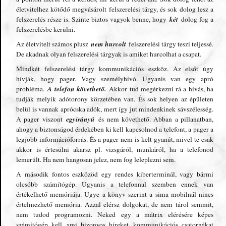
életvitelhez kötődő megvásárolt felszerelési tárgy, és sok dolog lesz a
két
felszerelés része is. Szinte biztos vagyok benne, hogy
dolog fog a
felszerelésbe kerülni.
nem hurcolt
Az életvitelt számos plusz
felszerelési tárgy teszi teljessé.
De akadnak olyan felszerelési tárgyak is amiket hurcolhat a csapat.
Mindkét felszerelési tárgy kommunikációs eszköz. Az elsőt úgy
hívják, hogy pager. Vagy személyhívó. Ugyanis van egy apró
A telefon követhető.
probléma.
Akkor tud megérkezni rá a hívás, ha
tudják melyik adótorony körzetében van. És sok helyen az épületen
belül is vannak aprócska adók, mert így jut mindenkinek sávszélesség.
egyirányú
A pager viszont
és nem követhető. Abban a pillanatban,
ahogy a biztonságod érdekében ki kell kapcsolnod a telefont, a pager a
legjobb információforrás. És a pager nem is kelt gyanút, mivel te csak
akkor is értesülni akarsz pl. vizsgáról, munkáról, ha a telefonod
lemerült. Ha nem hangosan jelez, nem fog leleplezni sem.
A második fontos eszközöd egy rendes kiberterminál, vagy bármi
olcsóbb számítógép. Ugyanis a telefonnal szemben ennek van
értékelhető memóriája. Ugye a könyv szerint a sima mobilnál nincs
értelmezhető memória. Azzal elérsz dolgokat, de nem tárol semmit,
nem tudod programozni. Neked egy a mátrix elérésére képes
számítógép kell, ami bizonyos híreket, kommunikációs csatornákat