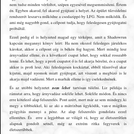
nem tudsz minden vérfoltot, szépen egyesével megsemmisíteni. Értem
én. Egyben akarod, fel akarod gyújtani a helyet. Az épület tűzvédelmi
rendszerét leszarva működne a csodazippó by LFG. Nem működik. És
ami még nagyobb gond, a célpont tudja, hogy feleslegesen gyújtogatni
próbáltál.
Ezzel pedig el is helyzeted magad egy térképre, amit a Shadowrun
kapcsán megannyi könyv leírt: Ha nem okozol felesleges járulékos
károkat, akkor a célpont cég is békén fog hagyni. Mert mindig lesz
árnyvadász ellene, és a következő csapat lehet, hogy sokkal rosszabb
lenne. És lehet, hogy a profi csapatot ő is fel akarja bérelni, és a csapat
akkor is profi lesz. Aki feleslegesen kockáztat, ebből tűzerővel akar
kijutni, majd nyomok miatt gyújtogat, azt viszont a megbízó is le
akarja majd vadászni. Mert a marhák ellene is így cselekednének.
nem lehet
És az utóbbi helyzetet
tartósan túlélni. Liz példája is
rámutat arra, hogy árnyvadász sokféle lehet. Sokféle módon. És nincs
erre kötelező alap felszerelés. Pont azért, mert már az sem mindegy, ki
megy a többiekkel, ki az aki a mátrixban ügyködik, van-e mágikus
gyógyítás mennyi a pénz. Az alap felszerelés gondolata ezzel
ellentétes. És erre a legjobban az világít rá, hogy az életszerűtlen
alapnak gondolt setnél, még az extrém ritka fegyverek is
életszerűbbek.