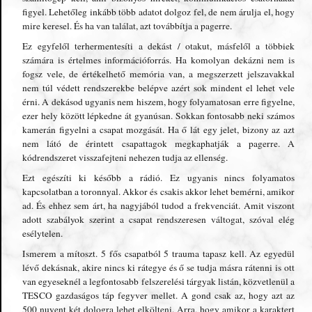
figyel. Lehetőleg inkább több adatot dolgoz fel, de nem árulja el, hogy
mire keresel. És ha van találat, azt továbbítja a pagerre.
Ez egyfelől terhermentesíti a dekást / otakut, másfelől a többiek
számára is értelmes információforrás. Ha komolyan dekázni nem is
fogsz vele, de értékelhető memória van, a megszerzett jelszavakkal
nem túl védett rendszerekbe belépve azért sok mindent el lehet vele
érni. A dekásod ugyanis nem hiszem, hogy folyamatosan erre figyelne,
ezer hely között lépkedne át gyanúsan. Sokkan fontosabb neki számos
kamerán figyelni a csapat mozgását. Ha ő lát egy jelet, bizony az azt
nem látó de érintett csapattagok megkaphatják a pagerre. A
kódrendszeret visszafejteni nehezen tudja az ellenség.
Ezt egészíti ki később a rádió. Ez ugyanis nincs folyamatos
kapcsolatban a toronnyal. Akkor és csakis akkor lehet bemérni, amikor
ad. És ehhez sem árt, ha nagyjából tudod a frekvenciát. Amit viszont
adott szabályok szerint a csapat rendszeresen váltogat, szóval elég
esélytelen.
Ismerem a mítoszt. 5 fős csapatból 5 trauma tapasz kell. Az egyedül
lévő dekásnak, akire nincs ki rátegye és ő se tudja másra rátenni is ott
van egyeseknél a legfontosabb felszerelési tárgyak listán, közvetlenül a
TESCO gazdaságos táp fegyver mellet. A gond csak az, hogy azt az
500 nuyent két dologra lehet elkölteni. Arra, hogy amikor a karaktert