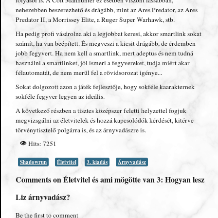
folyásol is. A Colt Manhunter ez esetben viszont lassabban,
nehezebben beszerezhető és drágább, mint az Ares Predator, az Ares
Predator II, a Morrissey Elite, a Ruger Super Warhawk, stb.
Ha pedig profi vásárolna aki a legjobbat keresi, akkor smartlink sokat
számít, ha van beépített. És megveszi a kicsit drágább, de érdemben
jobb fegyvert. Ha nem kell a smartlink, mert adeptus és nem tudná
használni a smartlinket, jól ismeri a fegyvereket, tudja miért akar
félautomatát, de nem merül fel a rövidsorozat igénye...
Sokat dolgozott azon a játék fejlesztője, hogy sokféle kaarakternek
sokféle fegyver legyen az ideális.
A következő részben a tisztes középszer feletti helyzettel fogjuk
megvizsgálni az életvitelek és hozzá kapcsolódók kérdését, kitérve
törvénytisztelő polgárra is, és az árnyvadászre is.
Hits: 7251
Shadowrun
Életvitel
3. kiadás
Árnyvadász
Comments on Életvitel és ami mögötte van 3: Hogyan lesz
Liz árnyvadász?
Be the first to comment