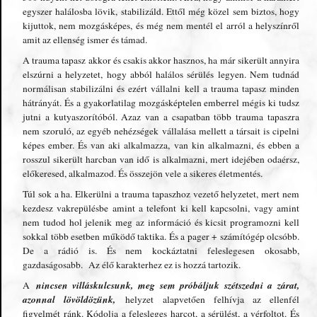
egyszer halálosba lövik, stabilizáld. Ettől még közel sem biztos, hogy
kijuttok, nem mozgásképes, és még nem mentél el arról a helyszínről
amit az ellenség ismer és támad.
A trauma tapasz akkor és csakis akkor hasznos, ha már sikerült annyira
elszúrni a helyzetet, hogy abból halálos sérülés legyen. Nem tudnád
normálisan stabilizálni és ezért vállalni kell a trauma tapasz minden
hátrányát. És a gyakorlatilag mozgásképtelen emberrel mégis ki tudsz
jutni a kutyaszorítóból. Azaz van a csapatban több trauma tapaszra
nem szoruló, az egyéb nehézségek vállalása mellett a társait is cipelni
képes ember. És van aki alkalmazza, van kin alkalmazni, és ebben a
rosszul sikerült harcban van idő is alkalmazni, mert idejében odaérsz,
előkeresed, alkalmazod. És összejön vele a sikeres életmentés.
Túl sok a ha. Elkerülni a trauma tapaszhoz vezető helyzetet, mert nem
kezdesz vakrepülésbe amint a telefont ki kell kapcsolni, vagy amint
nem tudod hol jelenik meg az információ és kicsit programozni kell
sokkal több esetben működő taktika. És a pager + számítógép olcsóbb.
De a rádió is. És nem kockáztatni feleslegesen okosabb,
gazdaságosabb. Az élő karakterhez ez is hozzá tartozik.
nincsen villáskulcsunk, meg sem próbáljuk szétszedni a zárat,
A
azonnal lövöldözünk,
helyzet alapvetően felhívja az ellenfél
figyelmét ránk. Kódolja a felesleges harcot, a sérülést, a vérfoltot. És