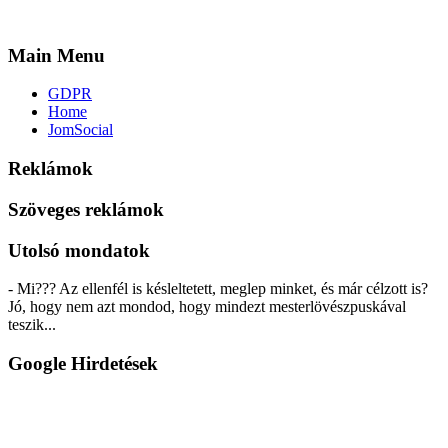
Main Menu
GDPR
Home
JomSocial
Reklámok
Szöveges reklámok
Utolsó mondatok
- Mi??? Az ellenfél is késleltetett, meglep minket, és már célzott is?
Jó, hogy nem azt mondod, hogy mindezt mesterlövészpuskával
teszik...
Google Hirdetések