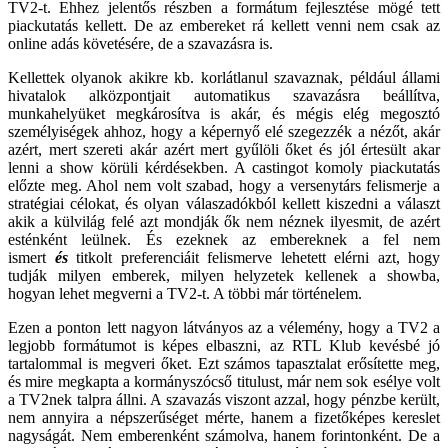
TV2-t. Ehhez jelentős részben a formátum fejlesztése mögé tett
piackutatás kellett. De az embereket rá kellett venni nem csak az
online adás követésére, de a szavazásra is.
Kellettek olyanok akikre kb. korlátlanul szavaznak, például állami
hivatalok alközpontjait automatikus szavazásra beállítva,
munkahelyüket megkárosítva is akár, és mégis elég megosztó
személyiségek ahhoz, hogy a képernyő elé szegezzék a nézőt, akár
azért, mert szereti akár azért mert gyűlöli őket és jól értesült akar
lenni a show körüli kérdésekben. A castingot komoly piackutatás
előzte meg. Ahol nem volt szabad, hogy a versenytárs felismerje a
stratégiai célokat, és olyan válaszadókból kellett kiszedni a választ
akik a külvilág felé azt mondják ők nem néznek ilyesmit, de azért
esténként leülnek. És ezeknek az embereknek a fel nem
ismert
és
titkolt preferenciáit felismerve lehetett elérni azt, hogy
tudják milyen emberek, milyen helyzetek kellenek a showba,
hogyan lehet megverni a TV2-t. A többi már történelem.
Ezen a ponton lett nagyon látványos az a vélemény, hogy a TV2 a
legjobb formátumot is képes elbaszni, az RTL Klub kevésbé jó
tartalommal is megveri őket. Ezt számos tapasztalat erősítette meg,
és mire megkapta a kormányszócső titulust, már nem sok esélye volt
a TV2nek talpra állni. A szavazás viszont azzal, hogy pénzbe került,
nem annyira a népszerűséget mérte, hanem a fizetőképes kereslet
nagyságát. Nem emberenként számolva, hanem forintonként. De a