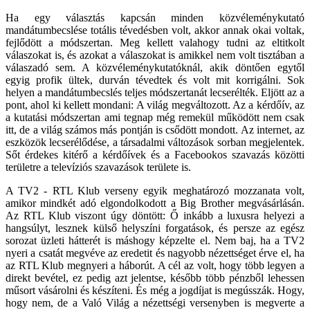
Ha egy választás kapcsán minden közvéleménykutató
mandátumbecslése totális tévedésben volt, akkor annak okai voltak,
fejlődött a módszertan. Meg kellett valahogy tudni az eltitkolt
válaszokat is, és azokat a válaszokat is amikkel nem volt tisztában a
válaszadó sem. A közvéleménykutatóknál, akik döntően egytől
egyig profik ültek, durván tévedtek és volt mit korrigálni. Sok
helyen a mandátumbecslés teljes módszertanát lecserélték. Eljött az a
pont, ahol ki kellett mondani: A világ megváltozott. Az a kérdőív, az
a kutatási módszertan ami tegnap még remekül működött nem csak
itt, de a világ számos más pontján is csődött mondott. Az internet, az
eszközök lecserélődése, a társadalmi változások sorban megjelentek.
Sőt érdekes kitérő a kérdőívek és a Facebookos szavazás közötti
területre a televíziós szavazások területe is.
A TV2 - RTL Klub verseny egyik meghatározó mozzanata volt,
amikor mindkét adó elgondolkodott a Big Brother megvásárlásán.
Az RTL Klub viszont úgy döntött: Ő inkább a luxusra helyezi a
hangsúlyt, lesznek külső helyszíni forgatások, és persze az egész
sorozat üzleti hátterét is máshogy képzelte el. Nem baj, ha a TV2
nyeri a csatát megvéve az eredetit és nagyobb nézettséget érve el, ha
az RTL Klub megnyeri a háborút. A cél az volt, hogy több legyen a
direkt bevétel, ez pedig azt jelentse, később több pénzből lehessen
műsort vásárolni és készíteni. És még a jogdíjat is megússzák. Hogy,
hogy nem, de a Való Világ a nézettségi versenyben is megverte a