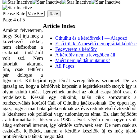
Please Rate
Page 4 of 5
Article Index
Amikor felvetettem,
hogy Sol írja meg a
Cthulhu és a kérdőívek I — Alapozó
következő cikket,
Első trükk: A mesélő demográfiai kérdése
nem elsősorban a
Fegyverem a kérdőív
szakmai tudásáról
A kérdőív nem a levegőben áll
volt szó. Nem
Miért nem példát mutatunk?
tutorialt akarunk
All Pages
írni, csak felhívni
pár dologra a
figyelmet. Körbejárni egy témát szerepjátékos szemmel. De az
igazság az, hogy a kérdőívek kapcsán a legérdekesebb storyk így is
olyan szintű tudást igényelnek amivel az oldal csapatából csak ő
rendelkezik. Készül egy cikkünk, talán cikk sorozatunk a
rendszerváltás koráról Call of Cthulhu játékosoknak. De éppen így
igaz, hogy a mai fiatal játékosoknak az évezredünk első évtizedéből
is kieshetett sok politikai vagy tudományos téma. Ez alatt fejlődött
az informatika is, hiszen az 1980as évek végén nem nagyon volt
átlag embernél internet, így kérdőív softwarek sem. De nem csak az
eszközök fejlődtek, hanem a kérdőív készítők új és még újabb
problémákra találtak megoldást.