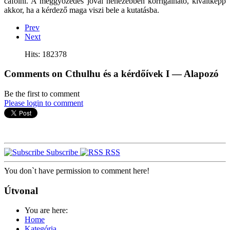
cáfolni. A meggyőzédés jóval nehezebben korrigálható, kiváltképp
akkor, ha a kérdező maga viszi bele a kutatásba.
Prev
Next
Hits: 182378
Comments on Cthulhu és a kérdőívek I — Alapozó
Be the first to comment
Please login to comment
Subscribe
RSS
You don`t have permission to comment here!
Útvonal
You are here:
Home
Kategória