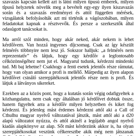
szavazás kapcsán kellett azt is látni milyen típusú emberek, milyen
típusú helyzetek növelik meg a bevételt egy-egy ilyen kiszavazás
során és a szavazás eredményei és attól független mérések,
vizsgálatok befolyásolták azt mi történik a vágószobában, milyen
feladatokat kapnak a résztvevők. És persze a szerkesztők által
odasúgott tanácsokat is.
Ma arról szól minden, hogy akár neked, akár nekem is lehet
kérdőívem. Van hozzá ingyenes díjcsomag. Csak az így készült
felmérés többnyire nem lesz jó. Sokszor halljuk: „a felmérés nem
reprezentatív” és látjuk, hogy egy kérdőív a legfontosabb
célközönségéhez nem jut el. Magyarul tudunk, kérdezni mindenki
tud. Mi baj lehetne? Csakhogy a fenti esetek jelentős része rámutat,
hogy van olyan amikor a profi is mellélő. Márpedig az ilyen alapon
kérdőívet csináló szerepjátékosok jelentős része nem is profi. És
látjuk a látványos sikereket.
Ezekben az a közös pont, hogy a kutatás során végig odafigyeltek a
közhangulatra, nem csak egy általában jó kérdőívet dobtak össze,
hanem figyeltek arra a kérdőív milyen helyzetben és kiket fog
kérdezni. És jelenleg mást érdemes kérdezni attól aki a Call of
Cthulhu magyar nyelvű változatával játszik, mást attól aki a d20
alapú változatot nyúzza, és attól akinél a legújabb angol nyelvű
kiadás alapkönyve az alap. Sőt mást kérdezünk akkor is, ha olyan
szerepjátékosokat veszünk célkeresztbe akik még nem játszanak