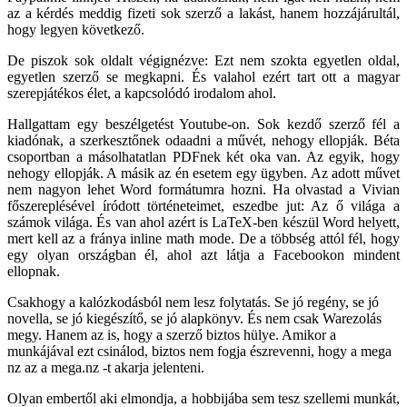
az a kérdés meddig fizeti sok szerző a lakást, hanem hozzájárultál,
hogy legyen következő.
De piszok sok oldalt végignézve: Ezt nem szokta egyetlen oldal,
egyetlen szerző se megkapni. És valahol ezért tart ott a magyar
szerepjátékos élet, a kapcsolódó irodalom ahol.
Hallgattam egy beszélgetést Youtube-on. Sok kezdő szerző fél a
kiadónak, a szerkesztőnek odaadni a művét, nehogy ellopják. Béta
csoportban a másolhatatlan PDFnek két oka van. Az egyik, hogy
nehogy ellopják. A másik az én esetem egy ügyben. Az adott művet
nem nagyon lehet Word formátumra hozni. Ha olvastad a Vivian
főszereplésével íródott történeteimet, eszedbe jut: Az ő világa a
számok világa. És van ahol azért is LaTeX-ben készül Word helyett,
mert kell az a fránya inline math mode. De a többség attól fél, hogy
egy olyan országban él, ahol azt látja a Facebookon mindent
ellopnak.
Csakhogy a kalózkodásból nem lesz folytatás. Se jó regény, se jó
novella, se jó kiegészítő, se jó alapkönyv. És nem csak Warezolás
megy. Hanem az is, hogy a szerző biztos hülye. Amikor a
munkájával ezt csinálod, biztos nem fogja észrevenni, hogy a mega
nz az a mega.nz -t akarja jelenteni.
Olyan embertől aki elmondja, a hobbijába sem tesz szellemi munkát,