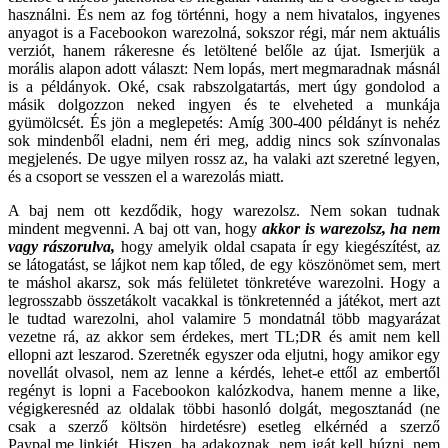
használni. És nem az fog történni, hogy a nem hivatalos, ingyenes
anyagot is a Facebookon warezolná, sokszor régi, már nem aktuális
verziót, hanem rákeresne és letöltené belőle az újat. Ismerjük a
morális alapon adott választ: Nem lopás, mert megmaradnak másnál
is a példányok. Oké, csak rabszolgatartás, mert úgy gondolod a
másik dolgozzon neked ingyen és te elveheted a munkája
gyümölcsét. És jön a meglepetés: Amíg 300-400 példányt is nehéz
sok mindenből eladni, nem éri meg, addig nincs sok színvonalas
megjelenés. De ugye milyen rossz az, ha valaki azt szeretné legyen,
és a csoport se vesszen el a warezolás miatt.
A baj nem ott kezdődik, hogy warezolsz. Nem sokan tudnak
mindent megvenni. A baj ott van, hogy
akkor is warezolsz
, ha nem
vagy rászorulva,
hogy amelyik oldal csapata ír egy kiegészítést, az
se látogatást, se lájkot nem kap tőled, de egy köszönömet sem, mert
te máshol akarsz, sok más felületet tönkretéve warezolni. Hogy a
legrosszabb összetákolt vacakkal is tönkretennéd a játékot, mert azt
le tudtad warezolni, ahol valamire 5 mondatnál több magyarázat
vezetne rá, az akkor sem érdekes, mert TL;DR és amit nem kell
ellopni azt leszarod. Szeretnék egyszer oda eljutni, hogy amikor egy
novellát olvasol, nem az lenne a kérdés, lehet-e ettől az embertől
regényt is lopni a Facebookon kalózkodva, hanem menne a like,
végigkeresnéd az oldalak többi hasonló dolgát, megosztanád (ne
csak a szerző költsön hirdetésre) esetleg elkérnéd a szerző
Paypal.me linkjét. Hiszen, ha adakoznak, nem igát kell húzni, nem