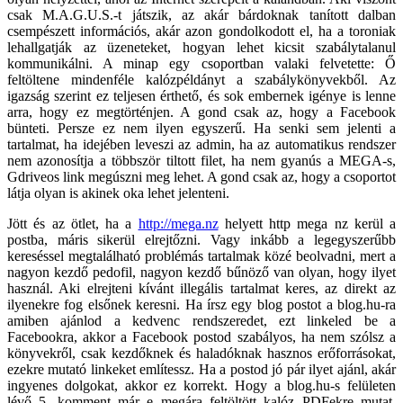
csak M.A.G.U.S.-t játszik, az akár bárdoknak tanított dalban
csempészett információs, akár azon gondolkodott el, ha a toroniak
lehallgatják az üzeneteket, hogyan lehet kicsit szabálytalanul
kommunikálni. A minap egy csoportban valaki felvetette: Ő
feltöltene mindenféle kalózpéldányt a szabálykönyvekből. Az
igazság szerint ez teljesen érthető, és sok embernek igénye is lenne
arra, hogy ez megtörténjen. A gond csak az, hogy a Facebook
bünteti. Persze ez nem ilyen egyszerű. Ha senki sem jelenti a
tartalmat, ha idejében leveszi az admin, ha az automatikus rendszer
nem azonosítja a többször tiltott filet, ha nem gyanús a MEGA-s,
Gdriveos link megúszni meg lehet. A gond csak az, hogy a csoportot
látja olyan is akinek oka lehet jelenteni.
Jött és az ötlet, ha a
http://mega.nz
helyett http mega nz kerül a
postba, máris sikerül elrejtőzni. Vagy inkább a legegyszerűbb
kereséssel megtalálható problémás tartalmak közé beolvadni, mert a
nagyon kezdő pedofil, nagyon kezdő bűnöző van olyan, hogy ilyet
használ. Aki elrejteni kívánt illegális tartalmat keres, az direkt az
ilyenekre fog elsőnek keresni. Ha írsz egy blog postot a blog.hu-ra
amiben ajánlod a kedvenc rendszeredet, ezt linkeled be a
Facebookra, akkor a Facebook postod szabályos, ha nem szólsz a
könyvekről, csak kezdőknek és haladóknak hasznos erőforrásokat,
ezekre mutató linkeket említessz. Ha a postod jó pár ilyet ajánl, akár
ingyenes dolgokat, akkor ez korrekt. Hogy a blog.hu-s felületen
lévő 5. komment már e megára feltöltött kalóz PDFekre mutat,