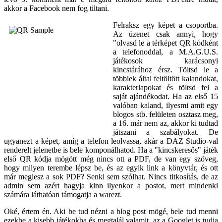
akkor a Facebook nem fog tiltani.
Felraksz egy képet a csoportba.
Az üzenet csak annyi, hogy
"olvasd le a térképet QR kódként
a telefonoddal, a M.A.G.U.S.
játékosok karácsonyi
kincstárához érsz. Töltsd le a
többiek által feltöltött kalandokat,
karakterlapokat és töltsd fel a
saját ajándékodat. Ha az első 15
valóban kaland, ilyesmi amit egy
blogos stb. felületen osztasz meg,
a 16. már nem az, akkor ki tudtad
játszani a szabályokat. De
ugyanezt a képet, amíg a telefon leolvassa, akár a DAZ Studio-val
renderelt jelenetbe is bele komponálhatod. Ha a "kincskeresős" játék
első QR kódja mögött még nincs ott a PDF, de van egy szöveg,
hogy milyen terembe lépsz be, és az egyik link a könyvtár, és ott
már meglesz a sok PDF? Senki sem szólhat. Nincs titkosítás, de az
admin sem azért hagyja kinn ilyenkor a postot, mert mindenki
számára láthatóan támogatja a warezt.
Oké, értem én. Aki be tud nézni a blog post mögé, bele tud menni
ezekbe a kisebb játékokba és megtalál valamit, az a Googlet is tudja