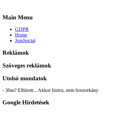
Main Menu
GDPR
Home
JomSocial
Reklámok
Szöveges reklámok
Utolsó mondatok
- 30as? Elhízott... Akkor biztos, nem boszorkány
Google Hirdetések