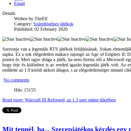
Email
Details
Written by
TheElf
Category:
Számítógépes játékok
Published: 02 February 2020
Szezonja van a legendás RTS játékok felújításának. Sokan elmondják,
sapka. Ez a sok elégedetlen makacs rajongó az Age of Empires II: Def
pontot ér. Mert ugye drága a játék, ha nem fizetsz elő a Microsoft eg
hogy érje és különben is az eredeti igazán legendás játék volt. Az 
említette az 1.9 körüli akkori átlagot, s az elégedetlenségre mutató ci
No comments
Hits: 15155
Read more: Warcraft III Reforged, az 1.3 user rating tükrében
Mit tennél, ha... Szerepjátékos kérdés egy