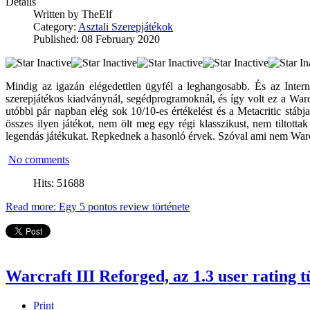
Details
Written by
TheElf
Category:
Asztali Szerepjátékok
Published: 08 February 2020
Mindig az igazán elégedettlen ügyfél a leghangosabb. És az Inter
szerepjátékos kiadványnál, segédprogramoknál, és így volt ez a Warcr
utóbbi pár napban elég sok 10/10-es értékelést és a Metacritic stáb
összes ilyen játékot, nem ölt meg egy régi klasszikust, nem tiltotta
legendás játékukat. Repkednek a hasonló érvek. Szóval ami nem Warcra
No comments
Hits: 51688
Read more: Egy 5 pontos review története
Warcraft III Reforged, az 1.3 user rating 
Print