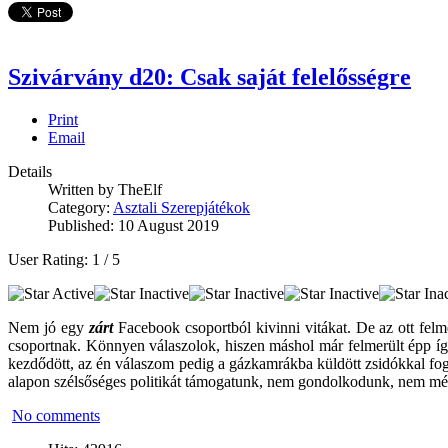
Szivárvány d20: Csak saját felelősségre
Print
Email
Details
Written by
TheElf
Category:
Asztali Szerepjátékok
Published: 10 August 2019
User Rating:
1
/
5
Nem jó egy
zárt
Facebook csoportból kivinni vitákat. De az ott felm
csoportnak. Könnyen válaszolok, hiszen máshol már felmerült épp így
kezdődött, az én válaszom pedig a gázkamrákba küldött zsidókkal fog 
alapon szélsőséges politikát támogatunk, nem gondolkodunk, nem mér
No comments