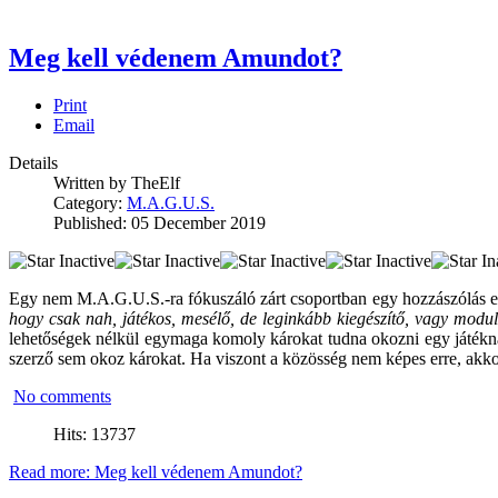
Meg kell védenem Amundot?
Print
Email
Details
Written by
TheElf
Category:
M.A.G.U.S.
Published: 05 December 2019
Egy nem M.A.G.U.S.-ra fókuszáló zárt csoportban egy hozzászólás 
hogy csak nah, játékos, mesélő, de leginkább kiegészítő, vagy modul
lehetőségek nélkül egymaga komoly károkat tudna okozni egy játéknak.
szerző sem okoz károkat. Ha viszont a közösség nem képes erre, akkor
No comments
Hits: 13737
Read more: Meg kell védenem Amundot?