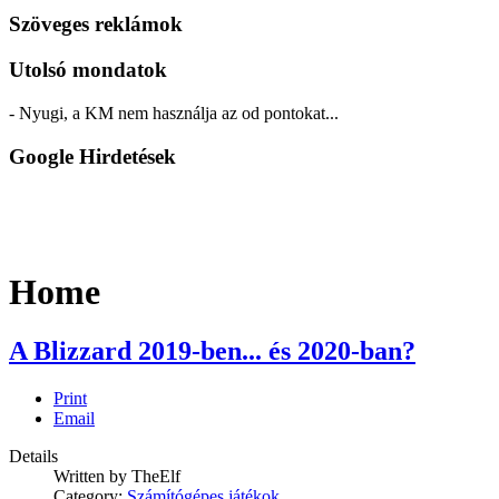
Szöveges reklámok
Utolsó mondatok
- Nyugi, a KM nem használja az od pontokat...
Google Hirdetések
Home
A Blizzard 2019-ben... és 2020-ban?
Print
Email
Details
Written by
TheElf
Category:
Számítógépes játékok