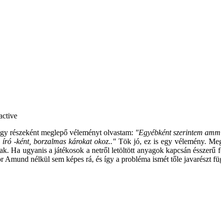
egy részeként meglepő véleményt olvastam:
"Egyébként szerintem ammu
 író -ként, borzalmas károkat okoz.."
Tök jó, ez is egy vélemény. Meg 
 Ha ugyanis a játékosok a netről letöltött anyagok kapcsán ésszerű fo
 Amund nélkül sem képes rá, és így a probléma ismét tőle javarészt fü