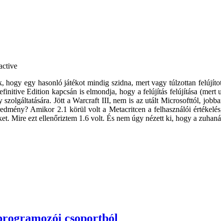
 hogy egy hasonló játékot mindig szidna, mert vagy túlzottan felújítot
initive Edition kapcsán is elmondja, hogy a felújítás felújítása (mert
y szolgáltatására. Jött a Warcraft III, nem is az utált Microsofttól, jo
eredmény? Amikor 2.1 körül volt a Metacritcen a felhasználói értékelé
kket. Mire ezt ellenőriztem 1.6 volt. És nem úgy nézett ki, hogy a zuhan
 programozói csoportból