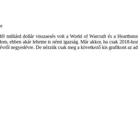
 fél milliárd dollár visszaesés volt a World of Warcraft és a Hearth
dom, ebben akár lehetne is némi igazság. Már akkor, ha csak 2018-hoz
edévről negyedévre. De nézzük csak meg a következő kis grafikont az ad