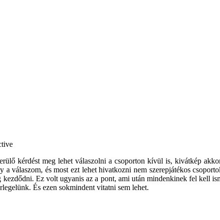
erülő kérdést meg lehet válaszolni a csoporton kívül is, kivátkép akko
 a válaszom, és most ezt lehet hivatkozni nem szerepjátékos csoportok
kezdődni. Ez volt ugyanis az a pont, ami után mindenkinek fel kell ism
legelünk. És ezen sokmindent vitatni sem lehet.