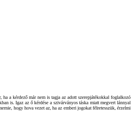
r, ha a kérdező már nem is tagja az adott szerepjátékokkal foglalkozó
ban is. Igaz az ő kérdése a szivárványos táska miatt megvert lánnyal
ernie, hogy hova vezet az, ha az emberi jogokat félretesszük, érzelmi