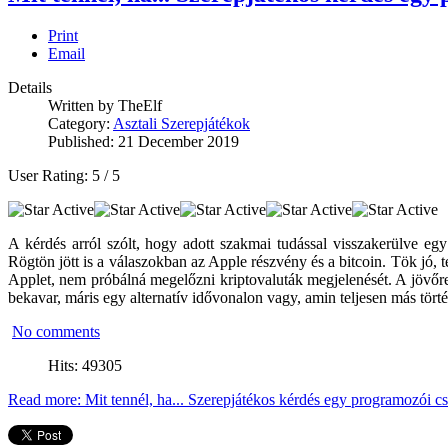
Print
Email
Details
Written by
TheElf
Category:
Asztali Szerepjátékok
Published: 21 December 2019
User Rating:
5
/
5
A kérdés arról szólt, hogy adott szakmai tudással visszakerülve e
Rögtön jött is a válaszokban az Apple részvény és a bitcoin. Tök jó
Applet, nem próbálná megelőzni kriptovaluták megjelenését. A jövőre
bekavar, máris egy alternatív idővonalon vagy, amin teljesen más tört
No comments
Hits: 49305
Read more: Mit tennél, ha... Szerepjátékos kérdés egy programozói c