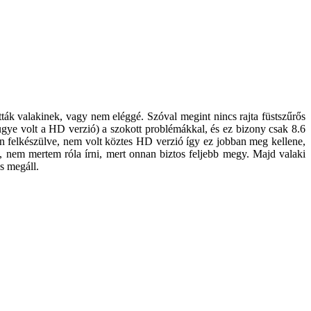
ták valakinek, vagy nem eléggé. Szóval megint nincs rajta füstszűrős
 ugye volt a HD verzió) a szokott problémákkal, és ez bizony csak 8.6
bban felkészülve, nem volt köztes HD verzió így ez jobban meg kellene,
s, nem mertem róla írni, mert onnan biztos feljebb megy. Majd valaki
ás megáll.