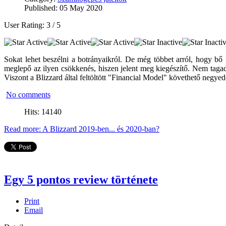
Published: 05 May 2020
User Rating:
3
/
5
Sokat lehet beszélni a botrányaikról. De még többet arról, hogy bő
meglepő az ilyen csökkenés, hiszen jelent meg kiegészítő. Nem taga
Viszont a Blizzard által feltöltött "Financial Model" követhető negy
No comments
Hits: 14140
Read more: A Blizzard 2019-ben... és 2020-ban?
Egy 5 pontos review története
Print
Email