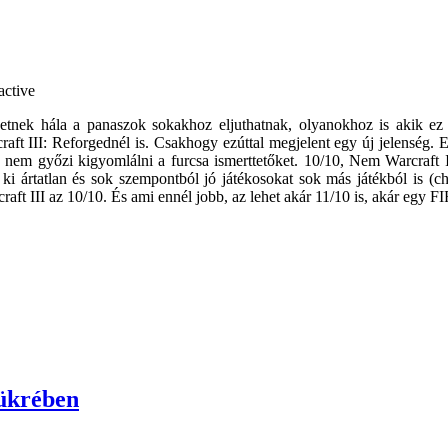
netnek hála a panaszok sokakhoz eljuthatnak, olyanokhoz is akik ez 
aft III: Reforgednél is. Csakhogy ezúttal megjelent egy új jelenség. 
ja nem győzi kigyomlálni a furcsa ismerttetőket. 10/10, Nem Warcraft 
k ki ártatlan és sok szempontból jó játékosokat sok más játékból is (c
ft III az 10/10. És ami ennél jobb, az lehet akár 11/10 is, akár egy F
tükrében