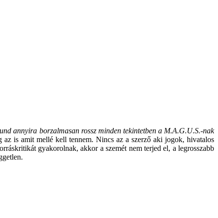
nd annyira borzalmasan rossz minden tekintetben a M.A.G.U.S.-nak
az is amit mellé kell tennem. Nincs az a szerző aki jogok, hivatalos
rráskritikát gyakorolnak, akkor a szemét nem terjed el, a legrosszabb
ggetlen.