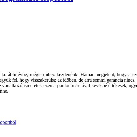
gy korábbi évbe, mégis mihez kezdenénk. Hamar megjelent, hogy a sz
, tegyük fel, hogy visszakerülsz az időben, de arra semmi garancia nin
 vonatkozó ismeretek ezen a ponton már jóval kevésbé értékesek, ugye?
énne.
soportból