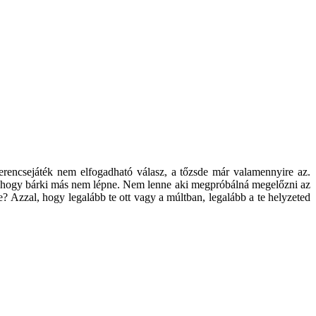
erencsejáték nem elfogadható válasz, a tőzsde már valamennyire az.
cs, hogy bárki más nem lépne. Nem lenne aki megpróbálná megelőzni az
 Azzal, hogy legalább te ott vagy a múltban, legalább a te helyzeted