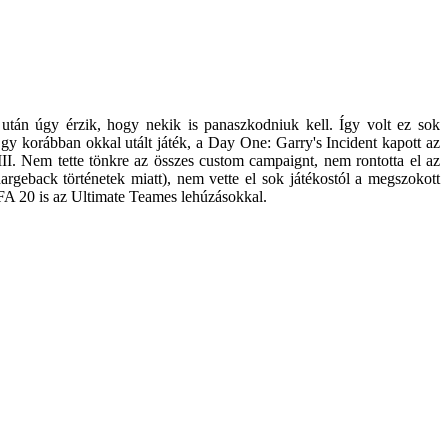
után úgy érzik, hogy nekik is panaszkodniuk kell. Így volt ez sok
Egy korábban okkal utált játék, a Day One: Garry's Incident kapott az
III. Nem tette tönkre az összes custom campaignt, nem rontotta el az
hargeback történetek miatt), nem vette el sok játékostól a megszokott
IFA 20 is az Ultimate Teames lehúzásokkal.