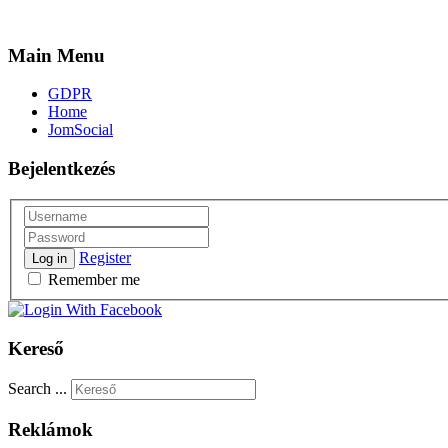
Main Menu
GDPR
Home
JomSocial
Bejelentkezés
Register
Log in
Remember me
Kereső
Search ...
Reklámok