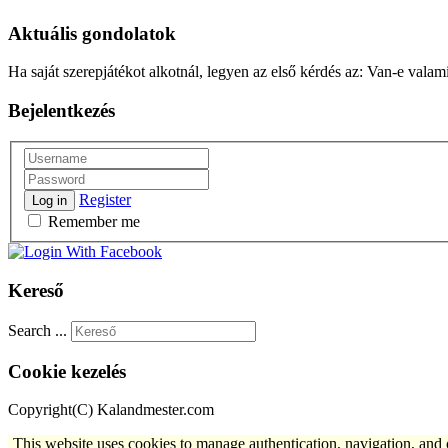
Aktuális gondolatok
Ha saját szerepjátékot alkotnál, legyen az első kérdés az: Van-e valam
Bejelentkezés
Register
Log in
Remember me
Kereső
Search ...
Cookie kezelés
Copyright(C) Kalandmester.com
This website uses cookies to manage authentication, navigation, and 