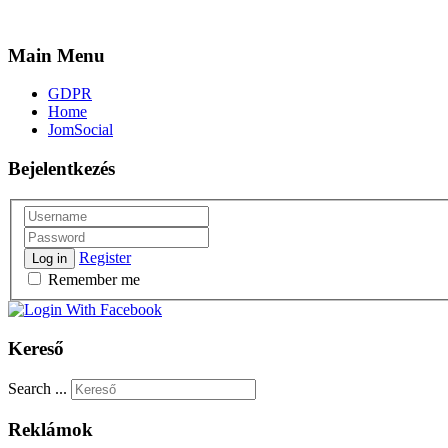
Main Menu
GDPR
Home
JomSocial
Bejelentkezés
Register
Log in
Remember me
Kereső
Search ...
Reklámok