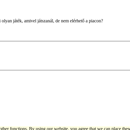
i olyan játék, amivel játszanál, de nem elérhető a piacon?
other functions. By using our website, you agree that we can place thes