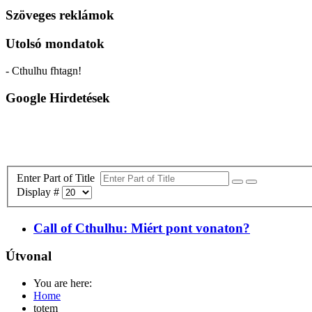
Szöveges reklámok
Utolsó mondatok
- Cthulhu fhtagn!
Google Hirdetések
Enter Part of Title
Display #
Call of Cthulhu: Miért pont vonaton?
Útvonal
You are here:
Home
totem