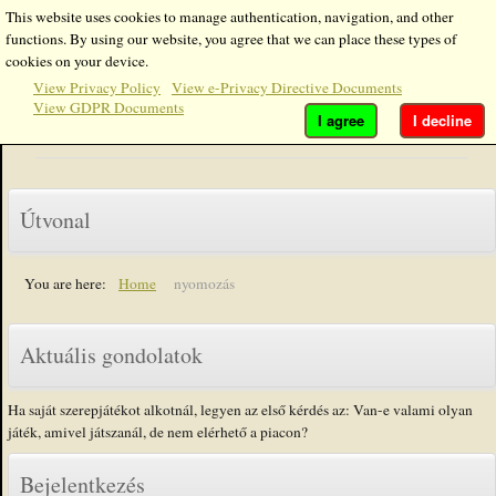
This website uses cookies to manage authentication, navigation, and other
functions. By using our website, you agree that we can place these types of
Enter Part of Title
Display #
cookies on your device.
View Privacy Policy
View e-Privacy Directive Documents
View GDPR Documents
A 8. adat - Pár szó a nyomozásról
I agree
I decline
Útvonal
You are here:
Home
nyomozás
Aktuális gondolatok
Ha saját szerepjátékot alkotnál, legyen az első kérdés az: Van-e valami olyan
játék, amivel játszanál, de nem elérhető a piacon?
Bejelentkezés