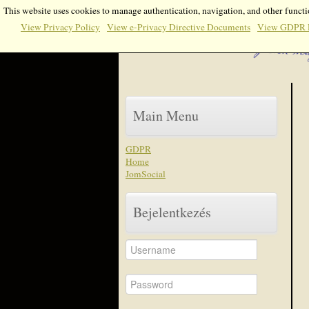
This website uses cookies to manage authentication, navigation, and other functi
View Privacy Policy
View e-Privacy Directive Documents
View GDPR 
Main Menu
GDPR
Home
JomSocial
Bejelentkezés