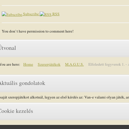
Subscribe
RSS
You don`t have permission to comment here!
Útvonal
You are here:
Home
Szerepjátékok
M.A.G.U.S.
Elfeledett fegyverek 1. - 
Aktuális gondolatok
saját szerepjátékot alkotnál, legyen az első kérdés az: Van-e valami olyan játék, a
Cookie kezelés