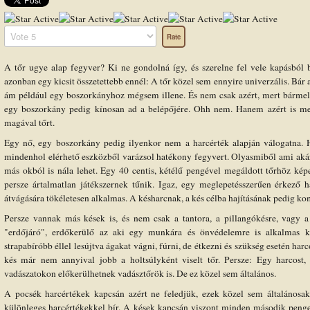
User
Rating:
5
/
5
Please
Rate
A tőr ugye alap fegyver? Ki ne gondolná így, és szerelne fel vele kapásból b
azonban egy kicsit összetettebb ennél: A tőr közel sem ennyire univerzális. Bár
ám például egy boszorkányhoz mégsem illene. És nem csak azért, mert bármely
egy boszorkány pedig kínosan ad a belépőjére. Ohh nem. Hanem azért is me
magával tőrt.
Egy nő, egy boszorkány pedig ilyenkor nem a harcérték alapján válogatna. 
mindenhol elérhető eszközből varázsol hatékony fegyvert. Olyasmiből ami aká
más okból is nála lehet. Egy 40 centis, kétélű pengével megáldott tőrhöz képes
persze ártalmatlan játékszernek tűnik. Igaz, egy meglepetésszerűen érkező h
átvágására tökéletesen alkalmas. A késharcnak, a kés célba hajításának pedig
Persze vannak más kések is, és nem csak a tantora, a pillangókésre, vagy 
"erdőjáró", erdőkerülő az aki egy munkára és önvédelemre is alkalmas ké
strapabíróbb éllel lesújtva ágakat vágni, fúrni, de étkezni és szükség esetén harc
kés már nem annyival jobb a holtsúlyként viselt tőr. Persze: Egy harcost,
vadászatokon előkerülhetnek vadásztőrök is. De ez közel sem általános.
A pocsék harcértékek kapcsán azért ne feledjük, ezek közel sem általánosak
különleges harcértékekkel bír. A kések kapcsán viszont minden második pen