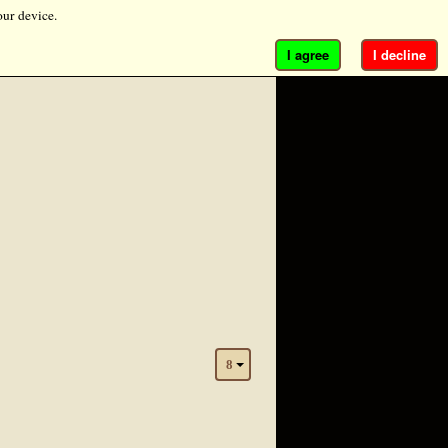
our device.
I agree
I decline