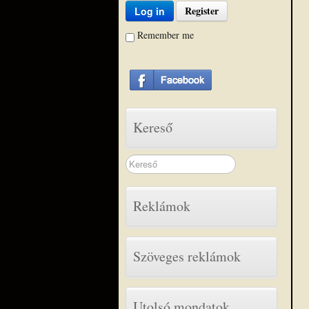
Register
Log in
Remember me
Kereső
Search
...
Reklámok
Szöveges reklámok
Utolsó mondatok