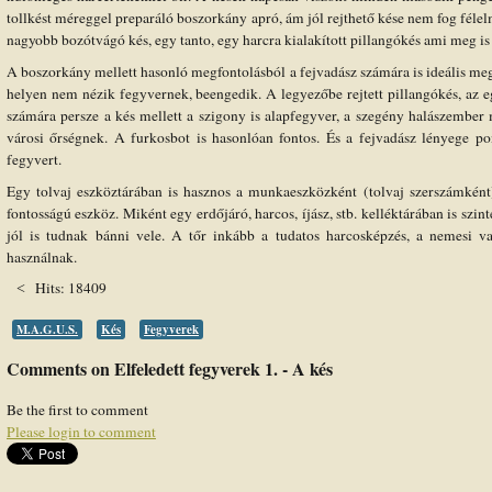
tollkést méreggel preparáló boszorkány apró, ám jól rejthető kése nem fog félelm
nagyobb bozótvágó kés, egy tanto, egy harcra kialakított pillangókés ami meg is z
A boszorkány mellett hasonló megfontolásból a fejvadász számára is ideális megt
helyen nem nézik fegyvernek, beengedik. A legyezőbe rejtett pillangókés, az 
számára persze a kés mellett a szigony is alapfegyver, a szegény halászembe
városi őrségnek. A furkosbot is hasonlóan fontos. És a fejvadász lényege p
fegyvert.
Egy tolvaj eszköztárában is hasznos a munkaeszközként (tolvaj szerszámként)
fontosságú eszköz. Miként egy erdőjáró, harcos, íjász, stb. kelléktárában is szint
jól is tudnak bánni vele. A tőr inkább a tudatos harcosképzés, a nemesi va
használnak.
Hits: 18409
M.A.G.U.S.
Kés
Fegyverek
Comments on Elfeledett fegyverek 1. - A kés
Be the first to comment
Please login to comment