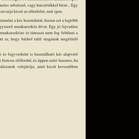
etes sebzéssel, vagy harcértékkel bírni... Egy
avarja kicsit az ellenfelet, már igen.
anulni a kés használatát, hiszen ezt a legtöbb
egyszerű munkaeszköz divat. Egy jó fejvadász
r munkaeszköze és támasza nem fog feltűnni a
ont az, hogy bárhol talál magának megfelelő
 és fegyverként is használható kés alapvető
e biztosa előfordul, és éppen ezért hasznos, ha
dászatok velejárója, amit kicsit kevesebben