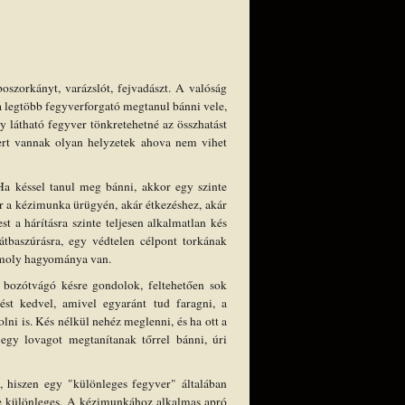
oszorkányt, varázslót, fejvadászt. A valóság
 a legtöbb fegyverforgató megtanul bánni vele,
 látható fegyver tönkretehetné az összhatást
rt vannak olyan helyzetek ahova nem vihet
Ha késsel tanul meg bánni, akkor egy szinte
r a kézimunka ürügyén, akár étkezéshez, akár
t a hárításra szinte teljesen alkalmatlan kés
átbaszúrásra, egy védtelen célpont torkának
 komoly hagyománya van.
a bozótvágó késre gondolok, feltehetően sok
st kedvel, amivel egyaránt tud faragni, a
olni is. Kés nélkül nehéz meglenni, és ha ott a
 egy lovagot megtanítanak tőrrel bánni, úri
, hiszen egy "különleges fegyver" általában
ge különleges. A kézimunkához alkalmas apró