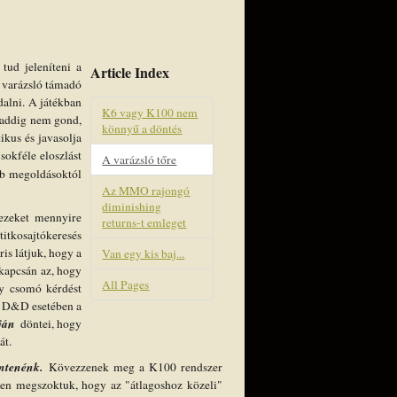
ud jeleníteni a
Article Index
tű varázsló támadó
dalni. A játékban
K6 vagy K100 nem
n addig nem gond,
könnyű a döntés
ikus és javasolja
okféle eloszlást
A varázsló tőre
bb megoldásoktól
Az MMO rajongó
diminishing
ezeket mennyire
returns-t emleget
itkosajtókeresés
is látjuk, hogy a
Van egy kis baj...
kapcsán az, hogy
All Pages
gy csomó kérdést
 A D&D esetében a
pján
döntei, hogy
át.
döntenénk.
Kövezzenek meg a K100 rendszer
tben megszoktuk, hogy az "átlagoshoz közeli"