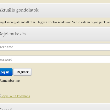
Aktuális gondolatok
saját szerepjátékot alkotnál, legyen az első kérdés az: Van-e valami olyan játék, a
Bejelentkezés
Register
Log in
Remember me
Kereső