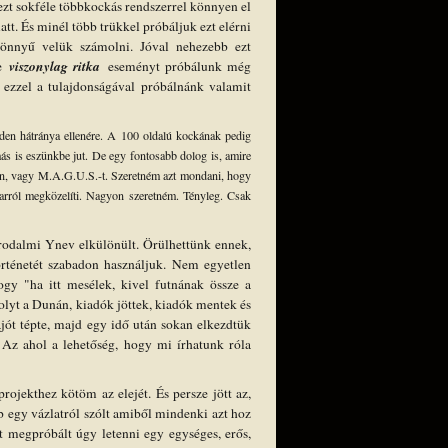
ezt sokféle többkockás rendszerrel könnyen el
tt. És minél több trükkel próbáljuk ezt elérni
önnyű velük számolni. Jóval nehezebb ezt
viszonylag ritka
ve
eseményt próbálunk még
ezzel a tulajdonságával próbálnánk valamit
en hátránya ellenére. A 100 oldalú kockának pedig
ás is eszünkbe jut. De egy fontosabb dolog is, amire
on, vagy M.A.G.U.S.-t. Szeretném azt mondani, hogy
-arról megközelíti. Nagyon szeretném. Tényleg. Csak
rodalmi Ynev elkülönült. Örülhettünk ennek,
történetét szabadon használjuk. Nem egyetlen
gy "ha itt mesélek, kivel futnának össze a
olyt a Dunán, kiadók jöttek, kiadók mentek és
jót tépte, majd egy idő után sokan elkezdtük
. Az ahol a lehetőség, hogy mi írhatunk róla
jekthez kötöm az elejét. És persze jött az,
egy vázlatról szólt amiből mindenki azt hoz
t megpróbált úgy letenni egy egységes, erős,