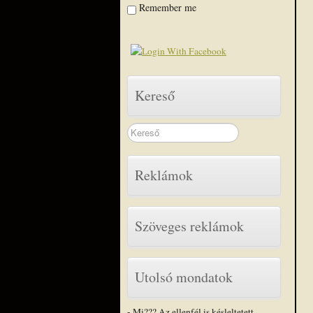
Remember me
Kereső
Search
...
Reklámok
Szöveges reklámok
Utolsó mondatok
- Mi??? Az ellenfél is késleltetett,