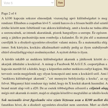
Please
Rate
Page 2 of 4
A k100 kapcsán sokszor elmondjuk viszonylag apró különbségeket is meg t
rendszer. Ellenben a csapatban lévő 5. szintű harcos és a frissen beállt első szin
értéke között nem feltétlenül van akkora különbség, amit a kocka ne tudna áthi
a szerencsének, az istenek akaratának, piszok hangsúlyos a szerepe. Ez egésze
amíg a játékos pechszériája nem rombolja a kalandot. És itt jön elő a matemat
cseréljük le a
diszkrét egyenletes eloszlást
valami másra. És a matematika elég s
ismer. Sok kártyára, kockára alkalmazható szabály pedig az ilyen szabályosa
eltérő eloszlásfüggvényt eredményezhet. A nyitott dobás is ilyen.
A kérdés inkább az mekkora különbségeket akarunk a játékosok között és 
akarjuk áthidalni a kockával. A minap a Facebook M.A.G.U.S. csoportjában a t
kapcsán merült fel a kérdés, hogy a képzetlen ember mekkora esélyt kapjon. Már
tervezés során megjelenik egy olyan koncepció ami nem a kockáról szól. Ami 
"mekkora különbséget akarunk", "ezt mennyire befolyásolja a kocka", az e
felvet. Megannyi házi rendszer úgy indul, hogy én X kockát akarok használni.
céljaink ala
brand miatt alap volt a d20. De az esetek többségében célszerű a
mégis mit akarunk és miért, majd ez alapján közelítve megtalálni az ideális kock
Sok racionális érvet figyelembe véve szinte biztosan nem a K100 mellett 
fanatikus hívei, de a diszkrét egyenletes eloszlást nem szeretem. Mert az éle