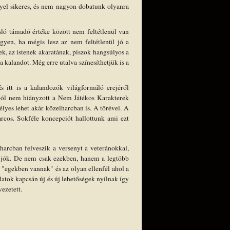
lyel sikeres, és nem nagyon dobatunk olyanra
zsló támadó értéke között nem feltétlenül van
gyen, ha mégis lesz az nem feltétlenül jó a
k, az istenek akaratának, piszok hangsúlyos a
kalandot. Még erre utalva színesíthetjük is a
 itt is a kalandozók világformáló erejéről
ából nem hiányzott a Nem Játékos Karakterek
lyes lehet akár közelharcban is. A tőrével. A
arcos. Sokféle koncepciót hallottunk ami ezt
 harcban felveszik a versenyt a veteránokkal,
m jók. De nem csak ezekben, hanem a legtöbb
 "egekben vannak" és az olyan ellenfél ahol a
latok kapcsán új és új lehetőségek nyílnak így
vezetett.