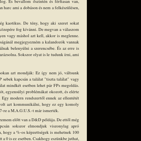
og. És bevallom őszintén és férfiasan van,
n harc ami a dobáson és nem a felkészülésen,
 kaotikus. De tény, hogy aki szeret sokat
 közepére fog kívánni. De megvan a válaszom
yen vagy máshol azt kell, akkor is meglenne.
csaságánál megjegyezném a kalandozók vannak
lnak belenyúlni a szerencsébe. És az erre is
rázsolna. Sokszor olyat is le tudunk írni, ami
sokan azt mondják: Ez így nem jó, váltsunk
sebek kapcsán a találat "tiszta találat" vagy
álat mindkét esetben lehet pár FPs megoldás.
t, egyensúlyi problémákat okozott, és elérte
i. Egy modern rendszertől ennek az ellentétét
volt azt kommunikálni, hogy ez egy komoly
-re a M.A.G.U.S.-t már ismerték.
szemem előtt van a D&D példája. De ettől még
pcsán sokszor elmondjuk viszonylag apró
ra, hogy a %-os képzettségek is mehetnek 100
t a 0 is ez esetben. Csakhogy eszünkbe juthat,