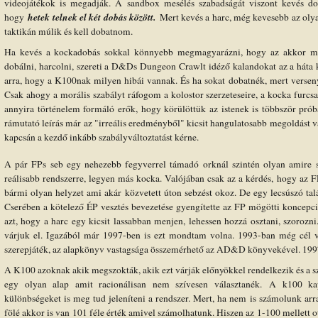
videojátékok is megadják. A sandbox mesélés szabadságát viszont kevés dol
hetek telnek el két dobás között.
hogy
Mert kevés a harc, még kevesebb az olya
taktikán múlik és kell dobatnom.
Ha kevés a kockadobás sokkal könnyebb megmagyarázni, hogy az akkor még
dobálni, harcolni, szereti a D&Ds Dungeon Crawlt idéző kalandokat az a háta
arra, hogy a K100nak milyen hibái vannak. És ha sokat dobatnék, mert versen
Csak ahogy a morális szabályt ráfogom a kolostor szerzeteseire, a kocka fur
annyira történelem formáló erők, hogy körülöttük az istenek is többször próbá
rámutató leírás már az "irreális eredményből" kicsit hangulatosabb megoldást va
kapcsán a kezdő inkább szabályváltoztatást kérne.
A pár FPs seb egy nehezebb fegyverrel támadó orknál szintén olyan amire 
reálisabb rendszerre, legyen más kocka. Valójában csak az a kérdés, hogy az FP 
bármi olyan helyzet ami akár közvetett úton sebzést okoz. De egy lecsúszó tal
Cserében a kötelező ÉP vesztés bevezetése gyengítette az FP mögötti koncepció
azt, hogy a harc egy kicsit lassabban menjen, lehessen hozzá osztani, szorozn
várjuk el. Igazából már 1997-ben is ezt mondtam volna. 1993-ban még cél 
szerepjáték, az alapkönyv vastagsága összemérhető az AD&D könyvekével. 1997
A K100 azoknak akik megszokták, akik ezt várják előnyökkel rendelkezik és a 
egy olyan alap amit racionálisan nem szívesen választanék. A k100 ka
különbségeket is meg tud jeleníteni a rendszer. Mert, ha nem is számolunk ar
fölé akkor is van 101 féle érték amivel számolhatunk. Hiszen az 1-100 mellett ot