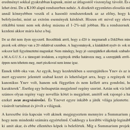
eredményt sokkal gyakrabban kapunk, mint az átlagostól viszonylag távolit. És 
lehet érni. De a K100 alapú rendszerben nehéz. A diszkrét egyenletes eloszlás mia
annál könnyebben veszik el a hasonló rendszereknek az az előny, hogy k
befolyásolni, mint az extrém események kérdését. Hiszen ott mivel egy ele
ritkábbá tenni nem sok dolog mászna el 1-2%-nál jobban. Ha a rendszernek 
kezdeni akkor máris kész a baj.
De az élet nem ilyen egyszerű. Beszéltünk arról, hogy a d20 is megmaradt a D&Dben mind
piszok sok előnye van a 20 oldalúval szemben. A hagyományok, a kialakított nyelv és sok m
sokszor kell figyelmeztetni magunkat: Nem mindegy, hogy jó szerepjátékot alkotunk szabad
a M.A.G.U.S.-t a támogató irodalom, a regények értéke határozza meg, a szerepjáték erről
éppen nem tehetem meg, mert piszkosul nem lenne igaz.
Ennek több oka van. Az egyik, hogy kezdetekben a szerepjátékos Ynev és az i
mert egyszerre jelentett szabad kezet és lehetőséget arra, hogy a regények 
kanonikus Ynev volt, hanem sok független és nem kellett arra gondolni, ho
karakterek". Esetleg egy holnapután megjelenő regény szerint. Aztán sok víz lef
számos olyan regény vagy novellás kötet is megjelent, amitől sok rajongó a ha
nem megvásárolni.
ezeket
És Ynevet egyre inkább a játék világa jelentette
vásárolt tartalmat és jövőt a világnak.
A keresztbe írás kapcsán volt akinek megjegyeztem mennyire a Summarium pro
hogy nem mindenki számára egyértelmű. Csakhogy a korábbi világkép leginább 
ki amit akar, és ebbe ellentétes képek is belefértek. Míg a Summarium projek