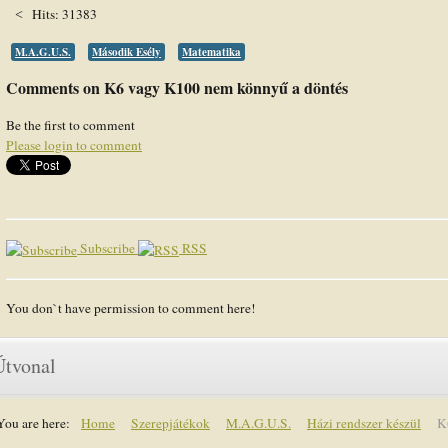
Hits: 31383
M.A.G.U.S.
Második Esély
Matematika
Comments on K6 vagy K100 nem könnyű a döntés
Be the first to comment
Please login to comment
Subscribe
RSS
You don`t have permission to comment here!
Útvonal
You are here:
Home
Szerepjátékok
M.A.G.U.S.
Házi rendszer készül
K