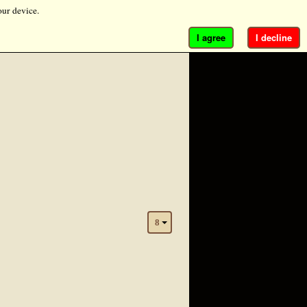
our device.
I agree
I decline