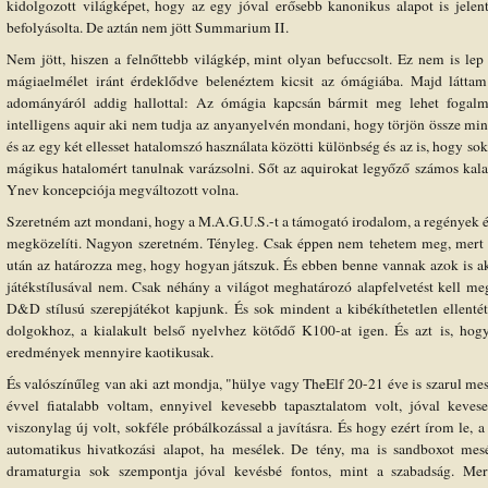
kidolgozott világképet, hogy az egy jóval erősebb kanonikus alapot is jelenth
befolyásolta. De aztán nem jött Summarium II.
Nem jött, hiszen a felnőttebb világkép, mint olyan befuccsolt. Ez nem is le
mágiaelmélet iránt érdeklődve belenéztem kicsit az ómágiába. Majd láttam 
adományáról addig hallottal: Az ómágia kapcsán bármit meg lehet fogalm
intelligens aquir aki nem tudja az anyanyelvén mondani, hogy törjön össze min
és az egy két ellesset hatalomszó használata közötti különbség és az is, hogy s
mágikus hatalomért tanulnak varázsolni. Sőt az aquirokat legyőző számos kalan
Ynev koncepciója megváltozott volna.
Szeretném azt mondani, hogy a M.A.G.U.S.-t a támogató irodalom, a regények ér
megközelíti. Nagyon szeretném. Tényleg. Csak éppen nem tehetem meg, mert 
után az határozza meg, hogy hogyan játszuk. És ebben benne vannak azok is akik
játékstílusával nem. Csak néhány a világot meghatározó alapfelvetést kell m
D&D stílusú szerepjátékot kapjunk. És sok mindent a kibékíthetetlen ellenté
dolgokhoz, a kialakult belső nyelvhez kötődő K100-at igen. És azt is, ho
eredmények mennyire kaotikusak.
És valószínűleg van aki azt mondja, "hülye vagy TheElf 20-21 éve is szarul mes
évvel fiatalabb voltam, ennyivel kevesebb tapasztalatom volt, jóval keve
viszonylag új volt, sokféle próbálkozással a javításra. És hogy ezért írom le, 
automatikus hivatkozási alapot, ha mesélek. De tény, ma is sandboxot me
dramaturgia sok szempontja jóval kevésbé fontos, mint a szabadság. Mert 