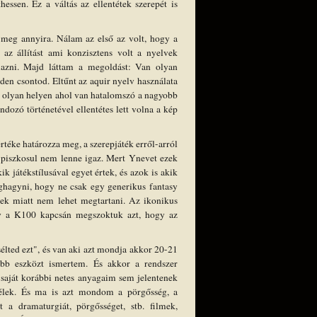
essen. Ez a váltás az ellentétek szerepét is
p meg annyira. Nálam az első az volt, hogy a
az állítást ami konzisztens volt a nyelvek
azni. Majd láttam a megoldást: Van olyan
den csontod. Eltűnt az aquir nyelv használata
ok olyan helyen ahol van hatalomszó a nagyobb
dozó történetével ellentétes lett volna a kép
téke határozza meg, a szerepjáték erről-arról
piszkosul nem lenne igaz. Mert Ynevet ezek
 játékstílusával egyet értek, és azok is akik
eghagyni, hogy ne csak egy generikus fantasy
tek miatt nem lehet megtartani. Az ikonikus
gy a K100 kapcsán megszoktuk azt, hogy az
élted ezt", és van aki azt mondja akkor 20-21
sebb eszközt ismertem. És akkor a rendszer
a saját korábbi netes anyagaim sem jelentenek
sélek. És ma is azt mondom a pörgősség, a
a dramaturgiát, pörgősséget, stb. filmek,