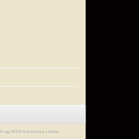
6 vagy K100 nem könnyű a döntés