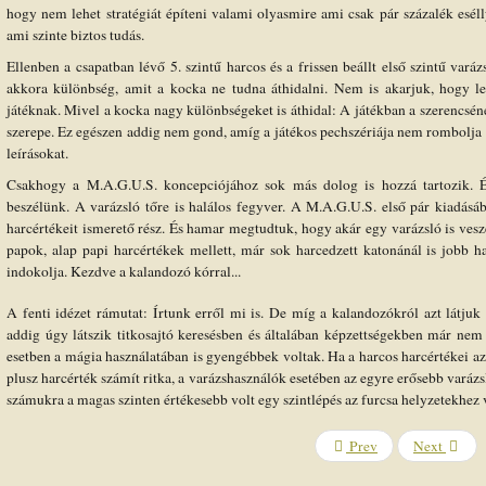
hogy nem lehet stratégiát építeni valami olyasmire ami csak pár százalék esél
ami szinte biztos tudás.
Ellenben a csapatban lévő 5. szintű harcos és a frissen beállt első szintű vará
akkora különbség, amit a kocka ne tudna áthidalni. Nem is akarjuk, hogy le
játéknak. Mivel a kocka nagy különbségeket is áthidal: A játékban a szerencséne
szerepe. Ez egészen addig nem gond, amíg a játékos pechszériája nem rombolja a 
leírásokat.
Csakhogy a M.A.G.U.S. koncepciójához sok más dolog is hozzá tartozik. És
beszélünk. A varázsló tőre is halálos fegyver. A M.A.G.U.S. első pár kiadás
harcértékeit ismerető rész. És hamar megtudtuk, hogy akár egy varázsló is veszé
papok, alap papi harcértékek mellett, már sok harcedzett katonánál is jobb h
indokolja. Kezdve a kalandozó kórral...
A fenti idézet rámutat: Írtunk erről mi is. De míg a kalandozókról azt látjuk
addig úgy látszik titkosajtó keresésben és általában képzettségekben már ne
esetben a mágia használatában is gyengébbek voltak. Ha a harcos harcértékei az
plusz harcérték számít ritka, a varázshasználók esetében az egyre erősebb varázs
számukra a magas szinten értékesebb volt egy szintlépés az furcsa helyzetekhez 
Prev
Next