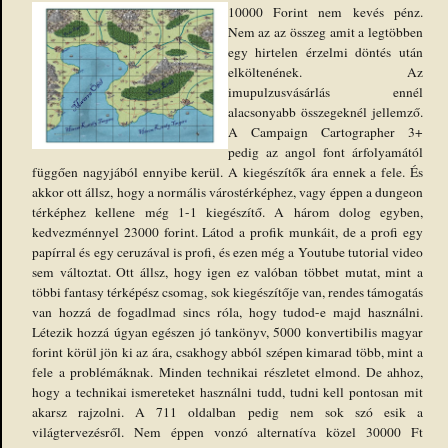
10000 Forint nem kevés pénz.
Nem az az összeg amit a legtöbben
egy hirtelen érzelmi döntés után
elköltenének. Az
imupulzusvásárlás ennél
alacsonyabb összegeknél jellemző.
A Campaign Cartographer 3+
pedig az angol font árfolyamától
függően nagyjából ennyibe kerül. A kiegészítők ára ennek a fele. És
akkor ott állsz, hogy a normális várostérképhez, vagy éppen a dungeon
térképhez kellene még 1-1 kiegészítő. A három dolog egyben,
kedvezménnyel 23000 forint. Látod a profik munkáit, de a profi egy
papírral és egy ceruzával is profi, és ezen még a Youtube tutorial video
sem változtat. Ott állsz, hogy igen ez valóban többet mutat, mint a
többi fantasy térképész csomag, sok kiegészítője van, rendes támogatás
van hozzá de fogadlmad sincs róla, hogy tudod-e majd használni.
Létezik hozzá úgyan egészen jó tankönyv, 5000 konvertibilis magyar
forint körül jön ki az ára, csakhogy abból szépen kimarad több, mint a
fele a problémáknak. Minden technikai részletet elmond. De ahhoz,
hogy a technikai ismereteket használni tudd, tudni kell pontosan mit
akarsz rajzolni. A 711 oldalban pedig nem sok szó esik a
világtervezésről. Nem éppen vonzó alternatíva közel 30000 Ft