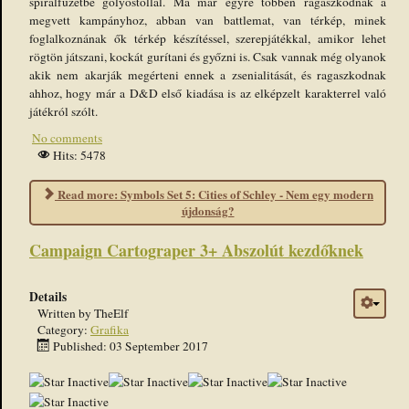
spirálfüzetbe golyóstollal. Ma már egyre többen ragaszkodnak a
megvett kampányhoz, abban van battlemat, van térkép, minek
foglalkoznának ők térkép készítéssel, szerepjátékkal, amikor lehet
rögtön játszani, kockát gurítani és győzni is. Csak vannak még olyanok
akik nem akarják megérteni ennek a zsenialitását, és ragaszkodnak
ahhoz, hogy már a D&D első kiadása is az elképzelt karakterrel való
játékról szólt.
No comments
Hits: 5478
Read more: Symbols Set 5: Cities of Schley - Nem egy modern
újdonság?
Campaign Cartograper 3+ Abszolút kezdőknek
Details
Written by
TheElf
Category:
Grafika
Published: 03 September 2017