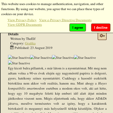
This website uses cookies to manage authentication, navigation, and other
functions. By using our website, you agree that we can place these types of
Symbols Set 5: Cities of Schley - Nem egy modern
cookies on your device.
View Privacy Policy
View e-Privacy Directive Documents
újdonság?
View GDPR Documents
I agree
I decline
Details
Written by
TheElf
Category:
Grafika
Published: 23 August 2019
Egy kicsit balra pillantok, s már látom is a nyomtatómat. Mit meg nem
adtam volna a 90-es évek elején egy nagyméretű papírra is dolgozó,
gyors, hatékony színes nyomtatóért. Csakhogy a hasonló eszközök
birtoklása nem akkor volt realitás, hanem ma. Mint ahogy a
Hayes
kompatibilis smartmodem
esetében a modem okos volt, aki azt hitte,
hogy egy 10 megabyte feletti kép emberi idő alatt átjut minden
játékoshoz viszont nem. Mégis eljutottunk oda, hogy akkor AD&Dt
játszva, mesélve természetes volt az igény, hogy a karakterek
birtokairól és megannyi más helyszínről térkép készüljön. Olykor a