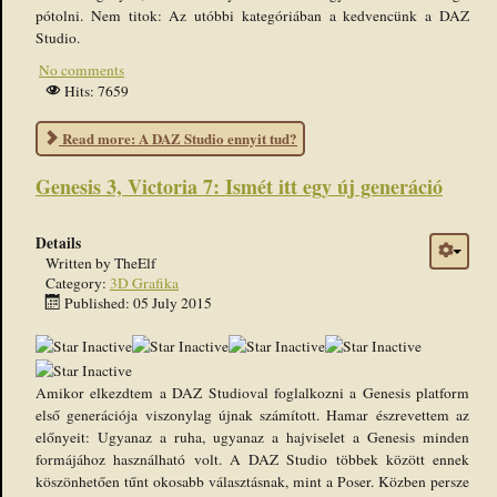
pótolni. Nem titok: Az utóbbi kategóriában a kedvencünk a DAZ
Studio.
No comments
Hits: 7659
Read more: A DAZ Studio ennyit tud?
Genesis 3, Victoria 7: Ismét itt egy új generáció
Details
Written by
TheElf
Category:
3D Grafika
Published: 05 July 2015
Amikor elkezdtem a DAZ Studioval foglalkozni a Genesis platform
első generációja viszonylag újnak számított. Hamar észrevettem az
előnyeit: Ugyanaz a ruha, ugyanaz a hajviselet a Genesis minden
formájához használható volt. A DAZ Studio többek között ennek
köszönhetően tűnt okosabb választásnak, mint a Poser. Közben persze