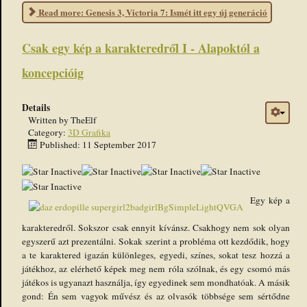
Read more: Genesis 3, Victoria 7: Ismét itt egy új generáció
Csak egy kép a karakteredről I - Alapoktól a
koncepcióig
Details
Written by
TheElf
Category:
3D Grafika
Published: 11 September 2017
Egy kép a
karakteredről. Sokszor csak ennyit kívánsz. Csakhogy nem sok olyan
egyszerű azt prezentálni. Sokak szerint a probléma ott kezdődik, hogy
a te karaktered igazán különleges, egyedi, színes, sokat tesz hozzá a
játékhoz, az elérhető képek meg nem róla szólnak, és egy csomó más
játékos is ugyanazt használja, így egyedinek sem mondhatóak. A másik
gond: Én sem vagyok művész és az olvasók többsége sem sértődne