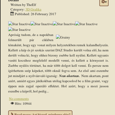
Written by
TheElf
Category:
3D Grafika
Published: 26 February 2017
Apróság tudom, de a napokban
felmerült pár cikkben
témaként, hogy egy vonat milyen helyzetekben remek kalandhelyszín.
Kellett a kép és jó szokás szerint DAZ Studio került volna elő, ha nem
derült volna ki, hogy ehhez bizony zsebbe kell nyúlni. Kellett ugyanis
vasúti kocsihoz megfelelő modellt venni, és kellett a környezet is.
Zsebbe nyúlós történet, ha már több dolgot kell venni. És persze nem
ígérhettem szép képeket, több oknál fogva sem. Az első ami eszembe
Nem akartam.
jut mindjárt a nyilvánvaló igazság:
Nem akartam, pont
azért, amiért egyes játékokban utólag kapcsolod be a film graint, vagy
éppen más zajjal operáló effektet. Hol azért, hogy a mozi jusson
eszedbe a képről, hol pedig...
No comments
Hits: 10944
Read more: Azt hiszed, mindenre elég?