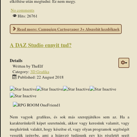
elköltése után megtudni: Ez nem megy.
No comments
Hits: 26761
Read more: Campaign Cartograper 3+ Abszolút kezdőknek
A DAZ Studio ennyit tud?
Details
Written by
TheElf
Category:
3D Grafika
Published: 22 August 2018
Nem vagyok grafikus, és sok más szerepjátékos sem az. Ha a
karakterünkről képet szeretnénk, akkor vagy keresünk valamit, vagy
megkérünk valakit, hogy készítse el, vagy olyan programok segítségét
vesszük igénybe, ami a hiányzó tudásunk egy kis részletét segít