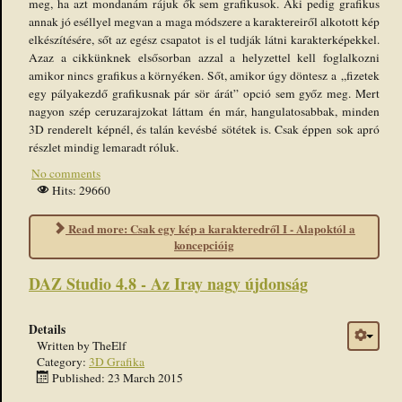
meg, ha azt mondanám rájuk ők sem grafikusok. Aki pedig grafikus
annak jó eséllyel megvan a maga módszere a karaktereiről alkotott kép
elkészítésére, sőt az egész csapatot is el tudják látni karakterképekkel.
Azaz a cikkünknek elsősorban azzal a helyzettel kell foglalkozni
amikor nincs grafikus a környéken. Sőt, amikor úgy döntesz a „fizetek
egy pályakezdő grafikusnak pár sör árát” opció sem győz meg. Mert
nagyon szép ceruzarajzokat láttam én már, hangulatosabbak, minden
3D renderelt képnél, és talán kevésbé sötétek is. Csak éppen sok apró
részlet mindig lemaradt róluk.
No comments
Hits: 29660
Read more: Csak egy kép a karakteredről I - Alapoktól a
koncepcióig
DAZ Studio 4.8 - Az Iray nagy újdonság
Details
Written by
TheElf
Category:
3D Grafika
Published: 23 March 2015