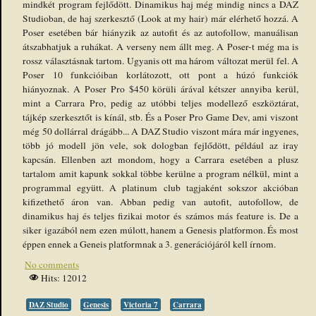
mindkét program fejlődött. Dinamikus haj még mindig nincs a DAZ
Studioban, de haj szerkesztő (Look at my hair) már elérhető hozzá. A
Poser esetében bár hiányzik az autofit és az autofollow, manuálisan
átszabhatjuk a ruhákat. A verseny nem állt meg. A Poser-t még ma is
rossz választásnak tartom. Ugyanis ott ma három változat merül fel. A
Poser 10 funkcióiban korlátozott, ott pont a húzó funkciók
hiányoznak. A Poser Pro $450 körüli árával kétszer annyiba kerül,
mint a Carrara Pro, pedig az utóbbi teljes modellező eszköztárat,
tájkép szerkesztőt is kínál, stb. És a Poser Pro Game Dev, ami viszont
még 50 dollárral drágább... A DAZ Studio viszont mára már ingyenes,
több jó modell jön vele, sok dologban fejlődött, például az iray
kapcsán. Ellenben azt mondom, hogy a Carrara esetében a plusz
tartalom amit kapunk sokkal többe kerülne a program nélkül, mint a
programmal együtt. A platinum club tagjaként sokszor akcióban
kifizethető áron van. Abban pedig van autofit, autofollow, de
dinamikus haj és teljes fizikai motor és számos más feature is. De a
siker igazából nem ezen múlott, hanem a Genesis platformon. És most
éppen ennek a Geneis platformnak a 3. generációjáról kell írnom.
No comments
Hits: 12012
DAZ Studio
Genesis
Victoria 7
Carrara