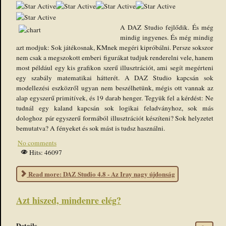
User
Rating:
5
/
5
A DAZ Studio fejlődik. És még
mindig ingyenes. És még mindig
azt modjuk: Sok játékosnak, KMnek megéri kipróbálni. Persze sokszor
nem csak a megszokott emberi figurákat tudjuk renderelni vele, hanem
most például egy kis grafikon szerű illusztrációt, ami segít megérteni
egy szabály matematikai hátterét. A DAZ Studio kapcsán sok
modellezési eszközről ugyan nem beszélhetünk, mégis ott vannak az
alap egyszerű primitívek, és 19 darab henger. Tegyük fel a kérdést: Ne
tudnál egy kaland kapcsán sok logikai feladványhoz, sok más
dologhoz pár egyszerű formából illusztrációt készíteni? Sok helyzetet
bemutatva? A fényeket és sok mást is tudsz használni.
No comments
Hits: 46097
Read more: DAZ Studio 4.8 - Az Iray nagy újdonság
Azt hiszed, mindenre elég?
Details